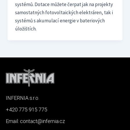
systémů. Dotace můžete čerpat jak na projekty
samostatných fotovoltaických elektráren, tak i
systémů s akumulací energie v bateriových
úložištích.
INFERNIA s.r.o.
+420 775 915 775
Email:
contact@infernia.cz